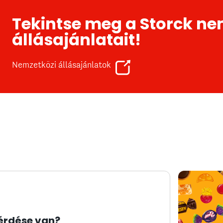
Tekintse meg a Storck ne
állásajánlatait!
Nemzetközi állásajánlatok
érdése van?