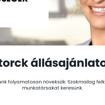
torck állásajánlat
unk folyamatosan növekszik. Szakmailag felk
munkatársakat keresünk.