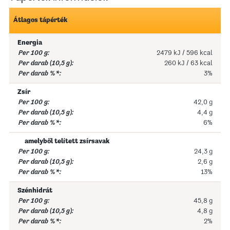
Átlagos tápérték
Energia
2479 kJ / 596 kcal
260 kJ / 63 kcal
3%
Zsír
42,0 g
4,4 g
6%
amelyből telített zsírsavak
24,3 g
2,6 g
13%
Szénhidrát
45,8 g
4,8 g
2%