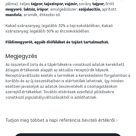
pálma), teljes
tejpor,
tejszínpor, vajzsír,
sovány
tejpor,
őrölt
mogyoró
,
laktóz, írópor
, emulgeálószer:
szójalecitin,
aprított
mandula
, aromák, étkezési só.
Kakaó szárazanyag: legalább 32% a tejcsokoládéban, Kakaó
szárazanyag: legalább 50% az étcsokoládéban.
Földimogyorót, egyéb dióféléket és tojást tartalmazhat.
Megjegyzés
Az összetevő lista és a tápértékekre vonatkozó adatok kerekített
átlagos értékeinek alapját az aktuális receptúrák képezik.
Receptúraváltozás esetén a termékek a kereskedelmi forgalomban a
korábbi és az új összetételben is elérhetőek lehetnek, így minden
esetben javasoljuk az adatok összevetését a csomagolásokon
szereplő értékekkel. További eltérések ezenfelül jelölésekre
vonatkozó jogszabályváltozásokból is adódhatnak.
Tudjon meg többet a napi referencia beviteli értékről