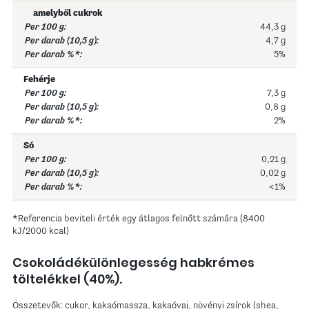
amelyből cukrok
44,3 g
4,7 g
5%
Fehérje
7,3 g
0,8 g
2%
Só
0,21 g
0,02 g
<1%
*Referencia beviteli érték egy átlagos felnőtt számára (8400
kJ/2000 kcal)
Csokoládékülönlegesség habkrémes
töltelékkel (40%).
Összetevők: cukor, kakaómassza, kakaóvaj, növényi zsírok (shea,