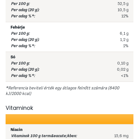
52,5 g
10,5 g
12%
Fehérje
6,1 g
1,2 g
2%
Só
0,10 g
0,02 g
<1%
*Referencia beviteli érték egy átlagos felnőtt számára (8400
kJ/2000 kcal)
Vitaminok
Niacin
15,6 mg