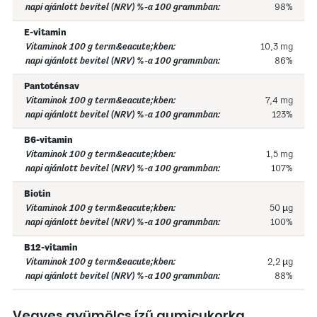
98%
E-vitamin
10,3 mg
86%
Pantoténsav
7,4 mg
123%
B6-vitamin
1,5 mg
107%
Biotin
50 µg
100%
B12-vitamin
2,2 µg
88%
Vegyes gyümölcs ízű gumicukorka