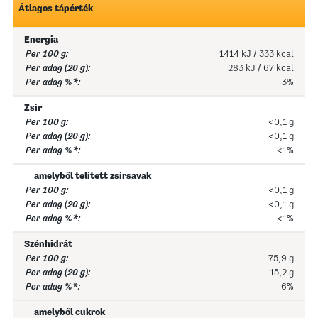
Átlagos tápérték
Energia
1414 kJ / 333 kcal
283 kJ / 67 kcal
3%
Zsír
<0,1 g
<0,1 g
<1%
amelyből telített zsírsavak
<0,1 g
<0,1 g
<1%
Szénhidrát
75,9 g
15,2 g
6%
amelyből cukrok