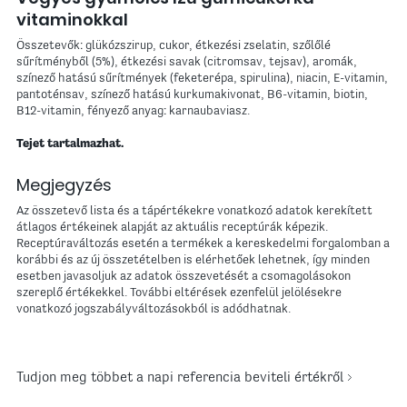
vitaminokkal
Összetevők: glükózszirup, cukor, étkezési zselatin, szőlőlé
sűrítményből (5%), étkezési savak (citromsav, tejsav), aromák,
színező hatású sűrítmények (feketerépa, spirulina), niacin, E-vitamin,
pantoténsav, színező hatású kurkumakivonat, B6-vitamin, biotin,
B12-vitamin, fényező anyag: karnaubaviasz.
Tejet tartalmazhat.
Megjegyzés
Az összetevő lista és a tápértékekre vonatkozó adatok kerekített
átlagos értékeinek alapját az aktuális receptúrák képezik.
Receptúraváltozás esetén a termékek a kereskedelmi forgalomban a
korábbi és az új összetételben is elérhetőek lehetnek, így minden
esetben javasoljuk az adatok összevetését a csomagolásokon
szereplő értékekkel. További eltérések ezenfelül jelölésekre
vonatkozó jogszabályváltozásokból is adódhatnak.
Tudjon meg többet a napi referencia beviteli értékről