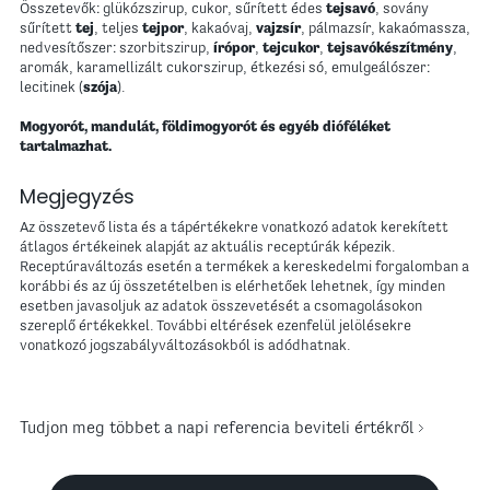
Összetevők: glükózszirup, cukor, sűrített édes
tejsavó
, sovány
sűrített
tej
, teljes
tejpor
, kakaóvaj,
vajzsír
, pálmazsír, kakaómassza,
nedvesítőszer: szorbitszirup,
írópor
,
tejcukor
,
tejsavókészítmény
,
aromák, karamellizált cukorszirup, étkezési só, emulgeálószer:
lecitinek (
szója
).
Mogyorót, mandulát, földimogyorót és egyéb dióféléket
tartalmazhat.
Megjegyzés
Az összetevő lista és a tápértékekre vonatkozó adatok kerekített
átlagos értékeinek alapját az aktuális receptúrák képezik.
Receptúraváltozás esetén a termékek a kereskedelmi forgalomban a
korábbi és az új összetételben is elérhetőek lehetnek, így minden
esetben javasoljuk az adatok összevetését a csomagolásokon
szereplő értékekkel. További eltérések ezenfelül jelölésekre
vonatkozó jogszabályváltozásokból is adódhatnak.
Tudjon meg többet a napi referencia beviteli értékről