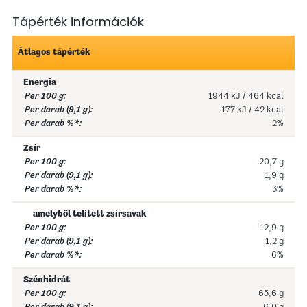
Tápérték információk
Átlagos tápérték
Energia
1944 kJ / 464 kcal
177 kJ / 42 kcal
2%
Zsír
20,7 g
1,9 g
3%
amelyből telített zsírsavak
12,9 g
1,2 g
6%
Szénhidrát
65,6 g