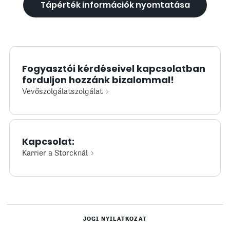
Tápérték információk nyomtatása
Fogyasztói kérdéseivel kapcsolatban
forduljon hozzánk bizalommal!
Vevőszolgálatszolgálat
Kapcsolat:
Karrier a Storcknál
JOGI NYILATKOZAT