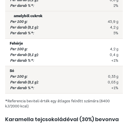
6,0 g
2%
amelyből cukrok
45,9 g
4,2 g
5%
Fehérje
4,2 g
0,4 g
<1%
Só
0,33 g
0,03 g
<1%
*Referencia beviteli érték egy átlagos felnőtt számára (8400
kJ/2000 kcal)
Karamella tejcsokoládéval (30%) bevonva