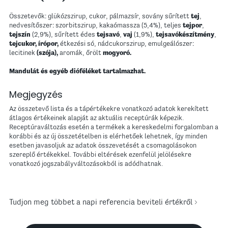
Összetevők: glükózszirup, cukor, pálmazsír, sovány sűrített
tej
,
nedvesítőszer: szorbitszirup, kakaómassza (5,4%), teljes
tejpor
,
tejszín
(2,9%), sűrített édes
tejsavó
,
vaj
(1,9%),
tejsavókészítmény
,
tejcukor, írópor,
étkezési só, nádcukorszirup, emulgeálószer:
lecitinek
(szója),
aromák, őrölt
mogyoró.
Mandulát és egyéb dióféléket tartalmazhat.
Megjegyzés
Az összetevő lista és a tápértékekre vonatkozó adatok kerekített
átlagos értékeinek alapját az aktuális receptúrák képezik.
Receptúraváltozás esetén a termékek a kereskedelmi forgalomban a
korábbi és az új összetételben is elérhetőek lehetnek, így minden
esetben javasoljuk az adatok összevetését a csomagolásokon
szereplő értékekkel. További eltérések ezenfelül jelölésekre
vonatkozó jogszabályváltozásokból is adódhatnak.
Tudjon meg többet a napi referencia beviteli értékről