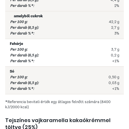
4,4 g
2%
amelyből cukrok
42,2 g
2,7 g
3%
Fehérje
3,7 g
0,2 g
<1%
Só
0,50 g
0,03 g
<1%
*Referencia beviteli érték egy átlagos felnőtt számára (8400
kJ/2000 kcal)
Tejszínes vajkaramella kakaókrémmel
töltve (25%)