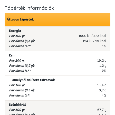
Tápérték információk
Átlagos tápérték
Energia
1900 kJ / 453 kcal
124 kJ / 29 kcal
1%
Zsír
19,2 g
1,2 g
2%
amelyből telített zsírsavak
10,4 g
0,7 g
4%
Szénhidrát
67,7 g